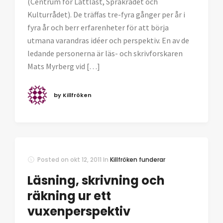
(Centrum för Lättläst, Språkrådet och
Kulturrådet). De träffas tre-fyra gånger per år i
fyra år och berr erfarenheter för att börja
utmana varandras idéer och perspektiv. En av de
ledande personerna är läs- och skrivforskaren
Mats Myrberg vid […]
by Killfröken
Posted on
okt 12, 2011
In
Killfröken funderar
Läsning, skrivning och
räkning ur ett
vuxenperspektiv