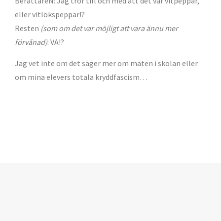
BerättareN: Jag tror till och med att det var vitpeppar,
eller vitlökspeppar!?
Resten
(som om det var möjligt att vara ännu mer
förvånad)
: VA!?
Jag vet inte om det säger mer om maten i skolan eller
om mina elevers totala kryddfascism…