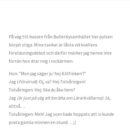
På väg till bussen från Bullerbysamhället har pulsen
börjat stiga. Mina tankar är låsta vid kvällens
föreläsningsdebut och därför märker jag henne inte
förrän hon drar mig i rockärmen.
Hon: ”Men jag säger ju ’hej Killfröken’!”
Jag (
Förvirrat
): Oj, va? Hej Tolvåringen!
Tolvåringen: Hej. Ska du åka hem?
Jag
(är just på väg att berätta om Lärarkvällarna)
: Ja,
alltså…
Tolvåringen: Meh! Jag som hade hoppats att vi kunde
prata gamla minnen en stund… ;(