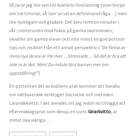
Så nu är jag lite sen till kvällens föreläsning (som börjar
om tre timmar, så ’sen’ är väl en definitionsfråga…) men
lite lyckligare och gladare. Det blev femton minuter i
vår-/vintersolen med fokus på gamla skolminnen,
skvaller om gamla elever och inte minst en god portion
tips och insikter från ett annat perspektiv. (
”De flesta av
mina nya lärare är lite mer… Stressade… Så det är bra att
inte ni är det. Men! Du måste lära barnen mer om
uppställning!”
)
En pytteliten del av kvällens prat kommer att handla
om nätbaserade verktyget Socrative och metoden
Lärandekvitto. I det ärendet vill jag redan nu tillägga att
eftermiddagsprat som dessa, en sorts
lärarkvitto
, är
minst lika viktiga…